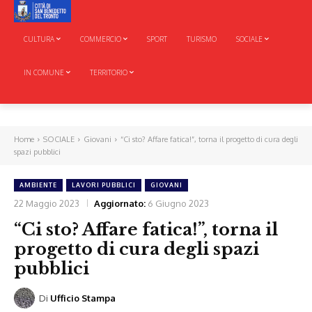
CULTURA
COMMERCIO
SPORT
TURISMO
SOCIALE
IN COMUNE
TERRITORIO
Home
SOCIALE
Giovani
“Ci sto? Affare fatica!”, torna il progetto di cura degli
spazi pubblici
AMBIENTE
LAVORI PUBBLICI
GIOVANI
22 Maggio 2023
Aggiornato:
6 Giugno 2023
“Ci sto? Affare fatica!”, torna il
progetto di cura degli spazi
pubblici
Di
Ufficio Stampa