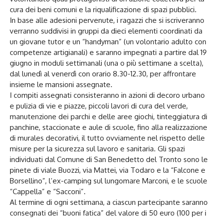
cura dei beni comuni e la riqualificazione di spazi pubblici.
In base alle adesioni pervenute, i ragazzi che si iscriveranno
verranno suddivisi in gruppi da dieci elementi coordinati da
un giovane tutor e un “handyman” (un volontario adulto con
competenze artigianali) e saranno impegnati a partire dal 19
giugno in moduli settimanali (una o più settimane a scelta),
dal lunedì al venerdì con orario 8.30-12.30, per affrontare
insieme le mansioni assegnate.
I compiti assegnati consisteranno in azioni di decoro urbano
e pulizia di vie e piazze, piccoli lavori di cura del verde,
manutenzione dei parchi e delle aree giochi, tinteggiatura di
panchine, staccionate e aule di scuole, fino alla realizzazione
di murales decorativi, il tutto ovviamente nel rispetto delle
misure per la sicurezza sul lavoro e sanitaria. Gli spazi
individuati dal Comune di San Benedetto del Tronto sono le
pinete di viale Buozzi, via Mattei, via Todaro e la “Falcone e
Borsellino”, l’ex-camping sul lungomare Marconi, e le scuole
“Cappella” e “Sacconi”.
Al termine di ogni settimana, a ciascun partecipante saranno
consegnati dei “buoni fatica” del valore di 50 euro (100 per i