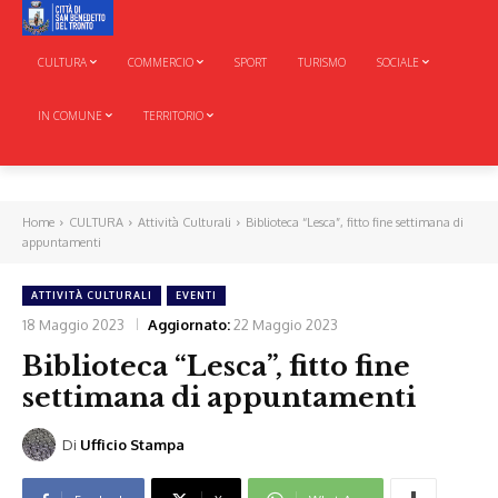
CULTURA
COMMERCIO
SPORT
TURISMO
SOCIALE
IN COMUNE
TERRITORIO
Home
CULTURA
Attività Culturali
Biblioteca “Lesca”, fitto fine settimana di
appuntamenti
ATTIVITÀ CULTURALI
EVENTI
18 Maggio 2023
Aggiornato:
22 Maggio 2023
Biblioteca “Lesca”, fitto fine
settimana di appuntamenti
Di
Ufficio Stampa