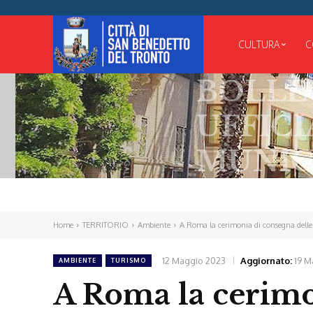
CULTURA
C
BOLLETTIN
UFFICIALE
MUNICIPAL
Home
TERRITORIO
Ambiente
A Roma la cerimonia di consegna delle
12 Maggio 2023
Aggiornato:
19 M
AMBIENTE
TURISMO
A Roma la cerimo