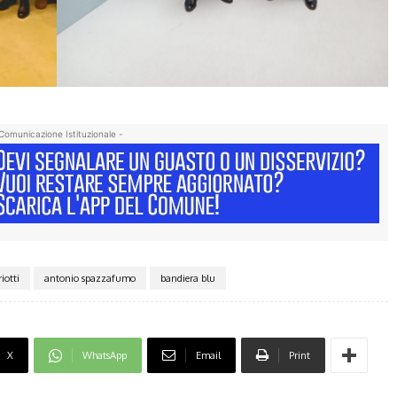
Comunicazione Istituzionale -
iotti
antonio spazzafumo
bandiera blu
X
WhatsApp
Email
Print