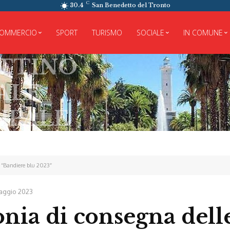
C
30.4
San Benedetto del Tronto
OMMERCIO
SPORT
TURISMO
SOCIALE
IN COMUNE
O
E
 “Bandiere blu 2023”
aggio 2023
nia di consegna dell