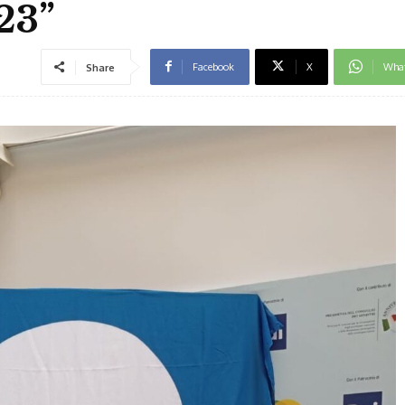
23”
Facebook
X
Wha
Share