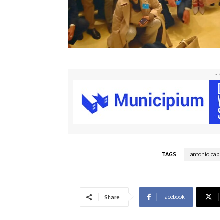
- 
TAGS
antonio capr
Facebook
Share