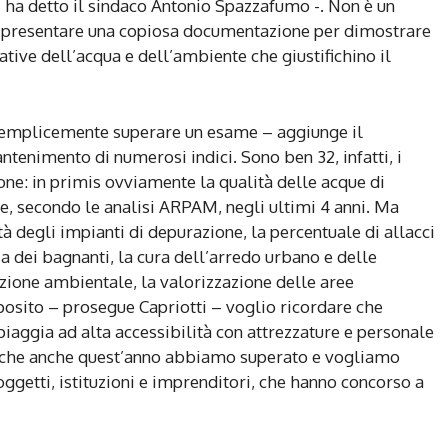
 ha detto il sindaco Antonio Spazzafumo -. Non è un
 presentare una copiosa documentazione per dimostrare
ative dell’acqua e dell’ambiente che giustifichino il
 semplicemente superare un esame – aggiunge il
ntenimento di numerosi indici. Sono ben 32, infatti, i
one: in primis ovviamente la qualità delle acque di
e, secondo le analisi ARPAM, negli ultimi 4 anni. Ma
tà degli impianti di depurazione, la percentuale di allacci
ezza dei bagnanti, la cura dell’arredo urbano e delle
azione ambientale, la valorizzazione delle aree
roposito – prosegue Capriotti – voglio ricordare che
aggia ad alta accessibilità con attrezzature e personale
o che anche quest’anno abbiamo superato e vogliamo
soggetti, istituzioni e imprenditori, che hanno concorso a