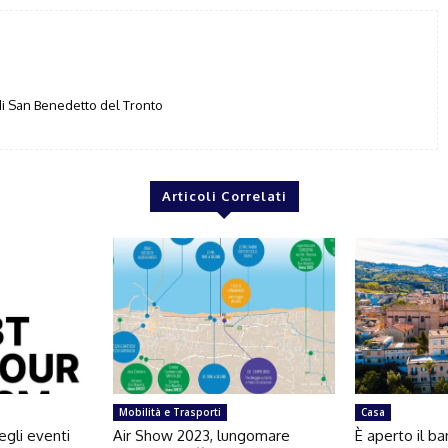
i San Benedetto del Tronto
Articoli Correlati
Mobilità e Trasporti
Casa
egli eventi
Air Show 2023, lungomare
È aperto il b