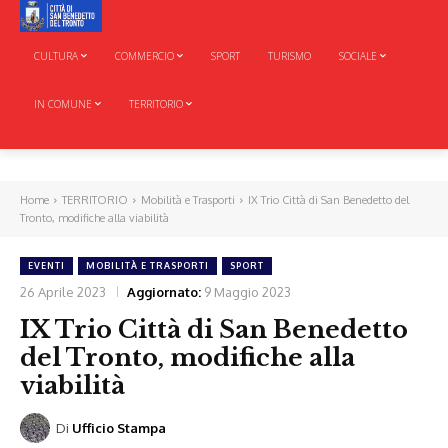
CULTURA
COMMERCIO
SPORT
TURISMO
SOCIALE
IN COMUNE
TERRITORIO
Home
TERRITORIO
Mobilità e Trasporti
IX Trio Città di San Benedetto del
Tronto, modifiche alla viabilità
EVENTI
MOBILITÀ E TRASPORTI
SPORT
26 Aprile 2023
Aggiornato:
9 Maggio 2023
IX Trio Città di San Benedetto
del Tronto, modifiche alla
viabilità
Di
Ufficio Stampa