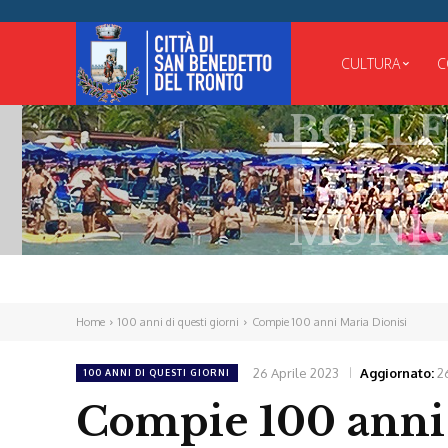
CULTURA
C
BOLLETTIN
UFFICIALE
MUNICIPALE
Home
100 anni di questi giorni
Compie 100 anni Maria Dionisi
26 Aprile 2023
Aggiornato:
2
100 ANNI DI QUESTI GIORNI
Compie 100 anni 