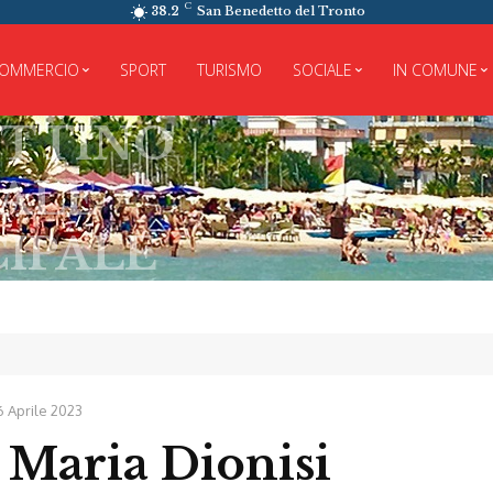
C
38.2
San Benedetto del Tronto
OMMERCIO
SPORT
TURISMO
SOCIALE
IN COMUNE
O
6 Aprile 2023
Maria Dionisi