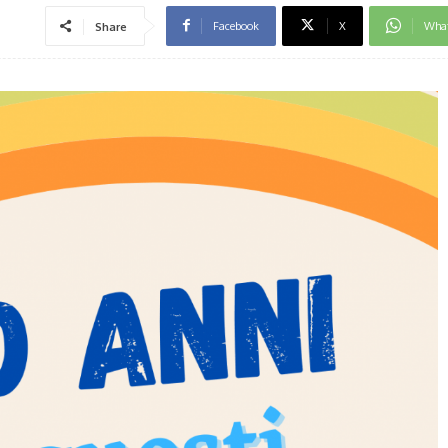
Facebook
X
Wha
Share