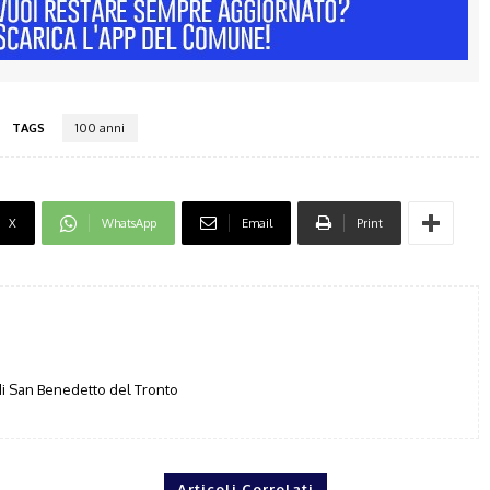
TAGS
100 anni
X
WhatsApp
Email
Print
i San Benedetto del Tronto
Articoli Correlati