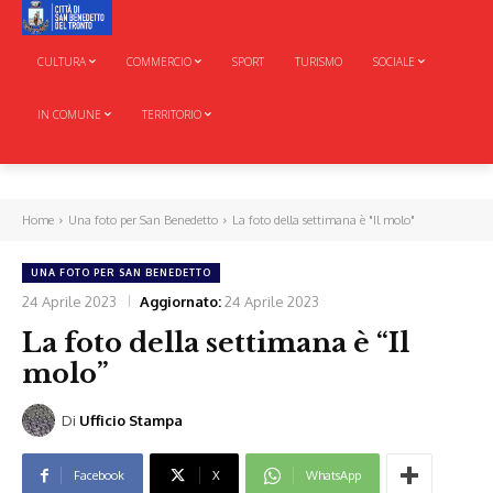
CULTURA
COMMERCIO
SPORT
TURISMO
SOCIALE
IN COMUNE
TERRITORIO
Home
Una foto per San Benedetto
La foto della settimana è "Il molo"
UNA FOTO PER SAN BENEDETTO
24 Aprile 2023
Aggiornato:
24 Aprile 2023
La foto della settimana è “Il
molo”
Di
Ufficio Stampa
Facebook
X
WhatsApp