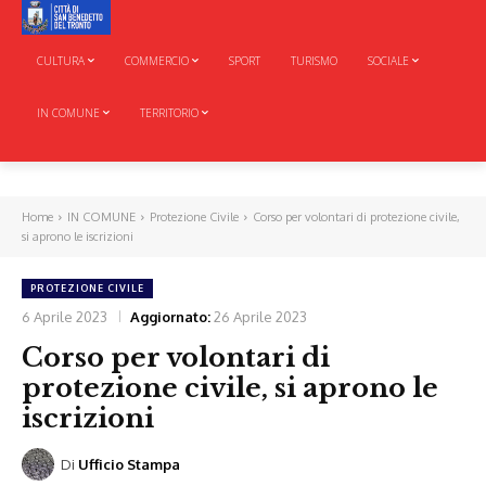
CULTURA
COMMERCIO
SPORT
TURISMO
SOCIALE
IN COMUNE
TERRITORIO
Home
IN COMUNE
Protezione Civile
Corso per volontari di protezione civile,
si aprono le iscrizioni
PROTEZIONE CIVILE
6 Aprile 2023
Aggiornato:
26 Aprile 2023
Corso per volontari di
protezione civile, si aprono le
iscrizioni
Di
Ufficio Stampa