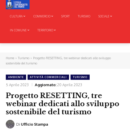
CULTURA
COMMERCIO
SPORT
TURISMO
SOCIALE
IN COMUNE
TERRITORIO
Home
Turismo
Progetto RESETTING, tre webinar dedicati allo sviluppo
sostenibile del turismo
AMBIENTE
ATTIVITÀ COMMERCIALI
TURISMO
5 Aprile 2023
Aggiornato:
20 Aprile 2023
Progetto RESETTING, tre
webinar dedicati allo sviluppo
sostenibile del turismo
Di
Ufficio Stampa