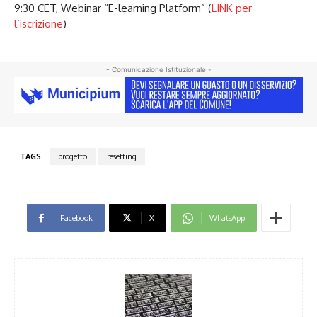
9:30 CET, Webinar “E-learning Platform” (
LINK per
l’iscrizione
)
- Comunicazione Istituzionale -
TAGS
progetto
resetting
Facebook
X
WhatsApp