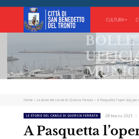
CULTURA
C
BOLLETTINO
UFFICIALE
MUNICIPALE
Home
Le storie del canile di Quercia Ferrata
A Pasquetta l’open day per 
28 Marzo 2023
LE STORIE DEL CANILE DI QUERCIA FERRATA
A Pasquetta l’ope