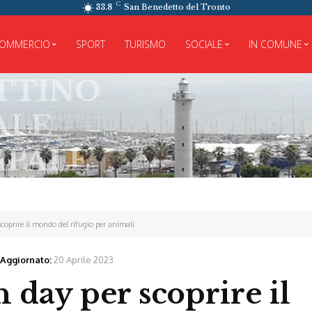
C
33.8
San Benedetto del Tronto
OMMERCIO
SPORT
TURISMO
SOCIALE
IN COMUNE
scoprire il mondo del rifugio per animali
Aggiornato:
20 Aprile 2023
n day per scoprire il