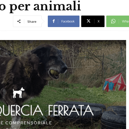
o per animali
Facebook
X
Wha
Share