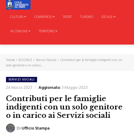
CULTURA
COMMERCIO
SPORT
TURISMO
SOCIALE
IN COMUNE
TERRITORIO
Home
SOCIALE
Servizi Sociali
Contributi per le famiglie indigenti con un
solo genitore o in carico...
SERVIZI SOCIALI
24 Marzo 2023
Aggiornato:
3 Maggio 2023
Contributi per le famiglie
indigenti con un solo genitore
o in carico ai Servizi sociali
Di
Ufficio Stampa