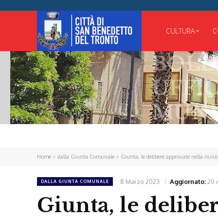
CULTURA
C
BOLLETT
UFFICIAL
MUNICIP
Home
dalla Giunta Comunale
Giunta, le delibere approvate nella riun
8 Marzo 2023
Aggiornato:
20 
DALLA GIUNTA COMUNALE
Giunta, le delibe