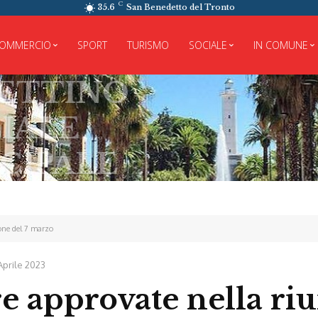
C
35.6
San Benedetto del Tronto
OMMERCIO
SPORT
TURISMO
SOCIALE
IN COMUNE
INO
E
ALE
ione del 7 marzo
Aprile 2023
re approvate nella ri