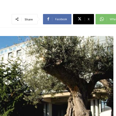
Facebook
X
Wha
Share