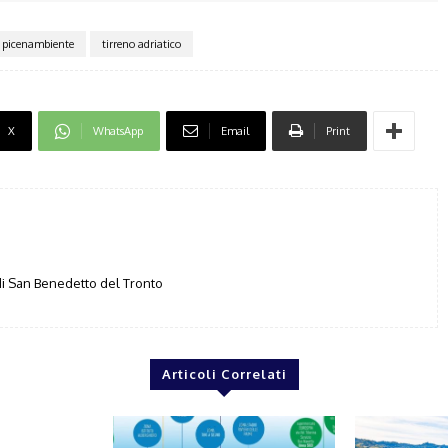
picenambiente
tirreno adriatico
X
WhatsApp
Email
Print
i San Benedetto del Tronto
Articoli Correlati