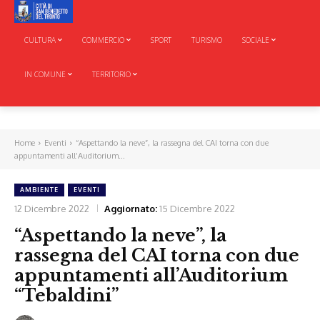
CULTURA
COMMERCIO
SPORT
TURISMO
SOCIALE
IN COMUNE
TERRITORIO
Home
Eventi
“Aspettando la neve”, la rassegna del CAI torna con due
appuntamenti all’Auditorium...
AMBIENTE
EVENTI
12 Dicembre 2022
Aggiornato:
15 Dicembre 2022
“Aspettando la neve”, la
rassegna del CAI torna con due
appuntamenti all’Auditorium
“Tebaldini”