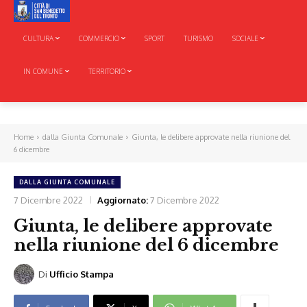
CULTURA
COMMERCIO
SPORT
TURISMO
SOCIALE
IN COMUNE
TERRITORIO
Home
dalla Giunta Comunale
Giunta, le delibere approvate nella riunione del
6 dicembre
DALLA GIUNTA COMUNALE
7 Dicembre 2022
Aggiornato:
7 Dicembre 2022
Giunta, le delibere approvate
nella riunione del 6 dicembre
Di
Ufficio Stampa