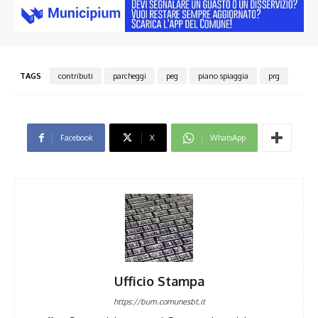
TAGS
contributi
parcheggi
peg
piano spiaggia
prg
Facebook
X
WhatsApp
Ufficio Stampa
https://bum.comunesbt.it