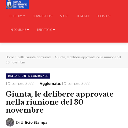
CULTURA
COMMERCIO
SPORT
TURISMO
SOCIALE
IN COMUNE
TERRITORIO
Home
dalla Giunta Comunale
Giunta, le delibere approvate nella riunione del
30 novembre
DALLA GIUNTA COMUNALE
1 Dicembre 2022
Aggiornato:
1 Dicembre 2022
Giunta, le delibere approvate
nella riunione del 30
novembre
Di
Ufficio Stampa