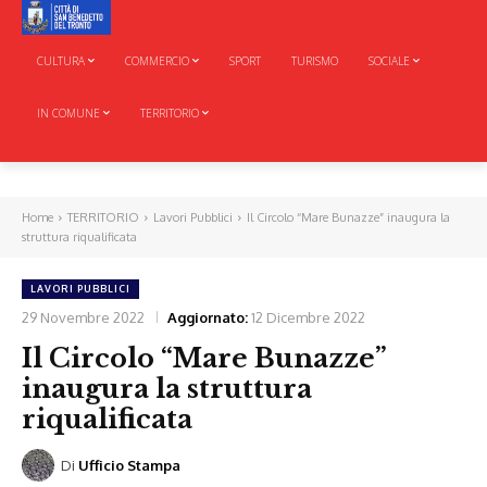
CULTURA
COMMERCIO
SPORT
TURISMO
SOCIALE
IN COMUNE
TERRITORIO
Home
TERRITORIO
Lavori Pubblici
Il Circolo “Mare Bunazze” inaugura la
struttura riqualificata
LAVORI PUBBLICI
29 Novembre 2022
Aggiornato:
12 Dicembre 2022
Il Circolo “Mare Bunazze”
inaugura la struttura
riqualificata
Di
Ufficio Stampa