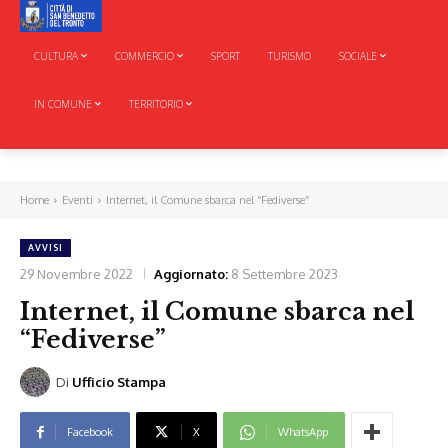
CULTURA
COMMERCIO
SPORT
TURISMO
SOCIALE
IN COMUNE
TERRITORIO
Home
Eventi
Internet, il Comune sbarca nel “Fediverse”
AVVISI
29 Novembre 2022
Aggiornato:
8 Settembre 2023
Internet, il Comune sbarca nel
“Fediverse”
Di
Ufficio Stampa
Facebook
X
WhatsApp