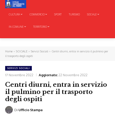
CULTURA
COMMERCIO
SPORT
TURISMO
SOCIALE
IN COMUNE
TERRITORIO
Home
SOCIALE
Servizi Sociali
Centri diurni, entra in servizio il pulmino per
il trasporto degli ospiti
SERVIZI SOCIALI
17 Novembre 2022
Aggiornato:
22 Novembre 2022
Centri diurni, entra in servizio
il pulmino per il trasporto
degli ospiti
Di
Ufficio Stampa