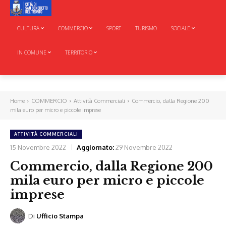
CULTURA
COMMERCIO
SPORT
TURISMO
SOCIALE
IN COMUNE
TERRITORIO
Home
COMMERCIO
Attività Commerciali
Commercio, dalla Regione 200
mila euro per micro e piccole imprese
ATTIVITÀ COMMERCIALI
15 Novembre 2022
Aggiornato:
29 Novembre 2022
Commercio, dalla Regione 200
mila euro per micro e piccole
imprese
Di
Ufficio Stampa