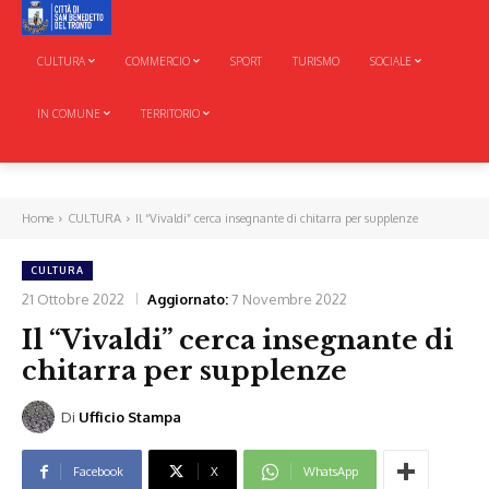
CULTURA
COMMERCIO
SPORT
TURISMO
SOCIALE
IN COMUNE
TERRITORIO
Home
CULTURA
Il “Vivaldi” cerca insegnante di chitarra per supplenze
CULTURA
21 Ottobre 2022
Aggiornato:
7 Novembre 2022
Il “Vivaldi” cerca insegnante di
chitarra per supplenze
Di
Ufficio Stampa
Facebook
X
WhatsApp