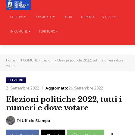
CULTURA
COMMERCIO
SPORT
TURISMO
SOCIALE
IN COMUNE
TERRITORIO
Home
IN COMUNE
Elezioni
Elezioni politiche 2022, tutti i numeri e dove
votare
ELEZIONI
21 Settembre 2022
Aggiornato:
26 Settembre 2022
Elezioni politiche 2022, tutti i
numeri e dove votare
Di
Ufficio Stampa