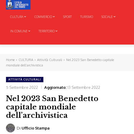
CULTURA
COMMERCIO
SPORT
TURISMO
SOCIALE
IN COMUNE
TERRITORIO
Home
CULTURA
Attività Culturali
Nel 2023 San Benedetto capitale
mondiale dell'archivistica
ATTIVITÀ CULTURALI
5 Settembre 2022
Aggiornato:
13 Settembre 2022
Nel 2023 San Benedetto
capitale mondiale
dell’archivistica
Di
Ufficio Stampa