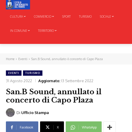
CULTURA
COMMERCIO
SPORT
TURISMO
SOCIALE
IN COMUNE
TERRITORIO
Home
Eventi
San.B Sound, annullato il concerto di Capo Plaza
EVENTI
TURISMO
31 Agosto 2022
Aggiornato:
13 Settembre 2022
San.B Sound, annullato il
concerto di Capo Plaza
Di
Ufficio Stampa
Facebook
X
WhatsApp