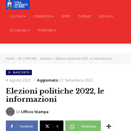
CULTURA
COMMERCIO
SPORT
TURISMO
SOCIALE
IN COMUNE
TERRITORIO
Home
IN COMUNE
Elezioni
Elezioni politiche 2022, le informazioni
0 - NASCOSTO
4 Agosto 2022
Aggiornato:
27 Settembre 2022
Elezioni politiche 2022, le
informazioni
Di
Ufficio Stampa
Facebook
X
WhatsApp