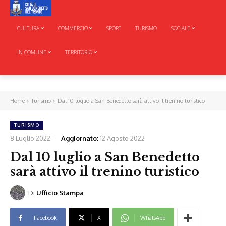
CULTURA
COMMERCIO
SPORT
TURISMO
SOCIALE
IN COMUNE
TERRITORIO
Home
Turismo
Dal 10 luglio a San Benedetto sarà attivo il trenino turistico
TURISMO
8 Luglio 2022
Aggiornato:
12 Agosto 2022
Dal 10 luglio a San Benedetto
sarà attivo il trenino turistico
Di
Ufficio Stampa
Facebook
X
WhatsApp