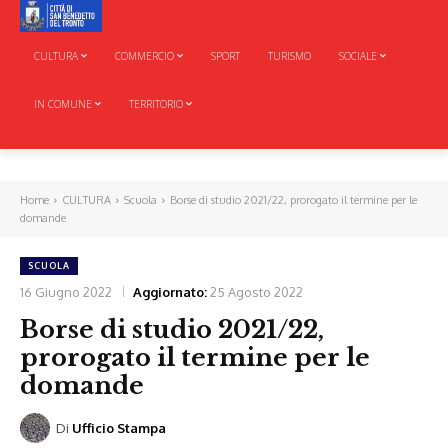
CULTURA
COMMERCIO
SPORT
TURISMO
SOCIALE
IN COMUNE
TERRITORIO
Home
CULTURA
Scuola
Borse di studio 2021/22, prorogato il termine per le
domande
SCUOLA
16 Giugno 2022
Aggiornato:
25 Agosto 2022
Borse di studio 2021/22,
prorogato il termine per le
domande
Di
Ufficio Stampa