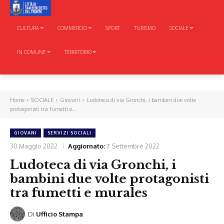
CULTURA
COMMERCIO
SPORT
TURISMO
SOCIALE
IN COMUNE
TERRITORIO
Home
SOCIALE
Giovani
Ludoteca di via Gronchi, i bambini due volte
protagonisti tra fumetti e...
GIOVANI
SERVIZI SOCIALI
30 Maggio 2022
Aggiornato:
7 Settembre 2022
Ludoteca di via Gronchi, i
bambini due volte protagonisti
tra fumetti e murales
Di
Ufficio Stampa