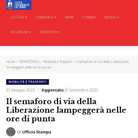
CULTURA
COMMERCIO
SPORT
TURISMO
SOCIALE
IN COMUNE
TERRITORIO
Home
TERRITORIO
Mobilità e Trasporti
Il semaforo di via della Liberazione
lampeggerà nelle ore di punta
MOBILITÀ E TRASPORTI
27 Maggio 2022
Aggiornato:
8 Settembre 2022
Il semaforo di via della
Liberazione lampeggerà nelle
ore di punta
Di
Ufficio Stampa