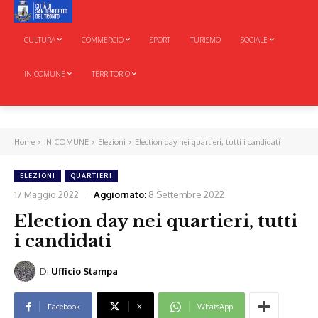
CULTURA
COMMERCIO
SPORT
TURISMO
SOCIALE
IN COMUNE
TERRITORIO
Home
IN COMUNE
Elezioni
Election day nei quartieri, tutti i candidati
ELEZIONI
QUARTIERI
17 Maggio 2022
Aggiornato:
8 Settembre 2022
Election day nei quartieri, tutti
i candidati
Di
Ufficio Stampa
Facebook
X
WhatsApp