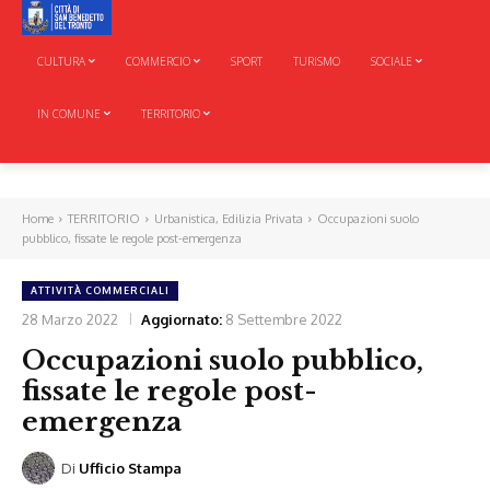
CULTURA
COMMERCIO
SPORT
TURISMO
SOCIALE
IN COMUNE
TERRITORIO
Home
TERRITORIO
Urbanistica, Edilizia Privata
Occupazioni suolo
pubblico, fissate le regole post-emergenza
ATTIVITÀ COMMERCIALI
28 Marzo 2022
Aggiornato:
8 Settembre 2022
Occupazioni suolo pubblico,
fissate le regole post-
emergenza
Di
Ufficio Stampa