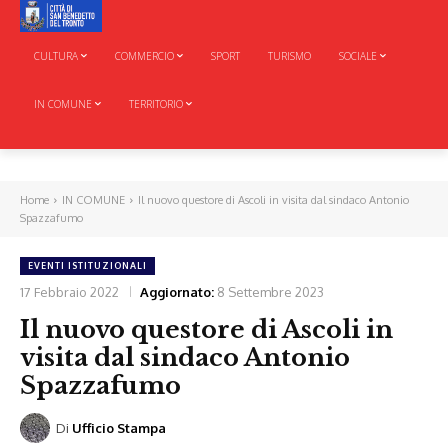
CULTURA
COMMERCIO
SPORT
TURISMO
SOCIALE
IN COMUNE
TERRITORIO
Home
IN COMUNE
Il nuovo questore di Ascoli in visita dal sindaco Antonio
Spazzafumo
EVENTI ISTITUZIONALI
17 Febbraio 2022
Aggiornato:
8 Settembre 2023
Il nuovo questore di Ascoli in
visita dal sindaco Antonio
Spazzafumo
Di
Ufficio Stampa