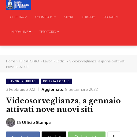
CULTURA
COMMERCIO
SPORT
TURISMO
SOCIALE
IN COMUNE
TERRITORIO
Home
TERRITORIO
Lavori Pubblici
Videosorveglianza, a gennaio attivati
nove nuovi siti
LAVORI PUBBLICI
POLIZIA LOCALE
3 Febbraio 2022
Aggiornato:
8 Settembre 2022
Videosorveglianza, a gennaio
attivati nove nuovi siti
Di
Ufficio Stampa